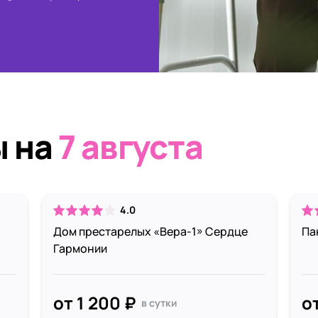
ы на
7 августа
4.0
Дом престарелых «Вера-1» Сердце
Па
Гармонии
от 1 200 ₽
о
в сутки