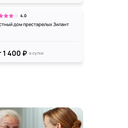
4.0
стный дом престарелых Зилант
т 1 400 ₽
в сутки