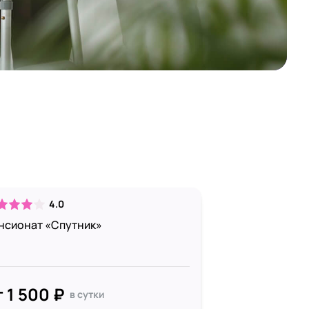
4.0
нсионат «Спутник»
т 1 500 ₽
в сутки