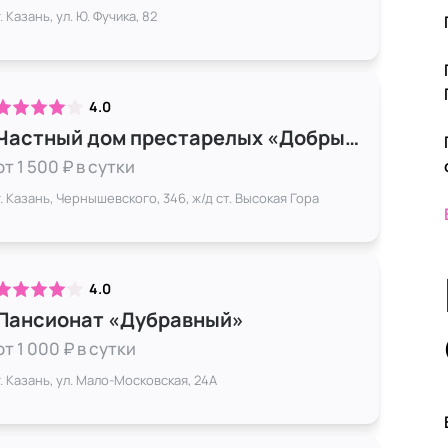
г. Казань, ул. Ю. Фучика, 82
4.0
Частный дом престарелых «Добрые истории» на Чернышевского
от 1 500 ₽ в сутки
г. Казань, ​Чернышевского, 34​6, ж/д ст. Высокая Гора
4.0
Пансионат «Дубравный»
от 1 000 ₽ в сутки
г. Казань, ул. Мало-Московская, 24А