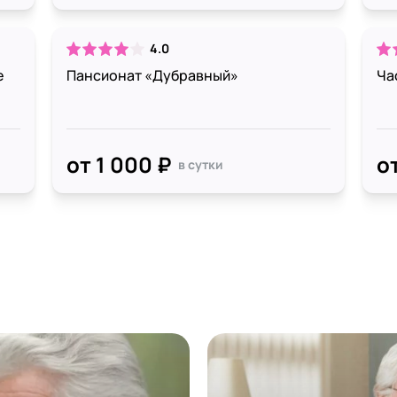
4.0
е
Пансионат «Дубравный»
Ча
от 1 000 ₽
о
в сутки