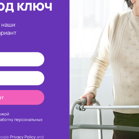
од ключ
и наши
ариант
ат
икой
работку персональных
oogle
Privacy Policy
and