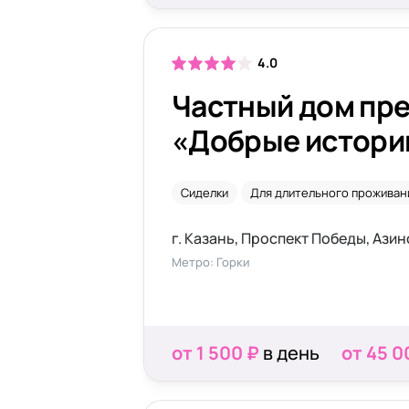
4.0
Частный дом пр
«Добрые истории
Сиделки
Для длительного проживан
г. Казань, Проспект Победы, Азин
Метро: Горки
от 1 500 ₽
в день
от 45 0