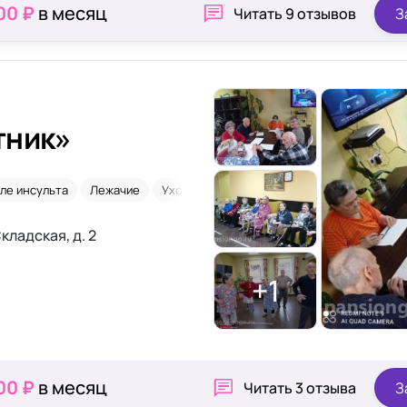
00 ₽
в месяц
Читать
9 отзывов
З
тник»
ле инсульта
Лежачие
Уход 24/7
кладская, д. 2
+1
00 ₽
в месяц
Читать
3 отзыва
З