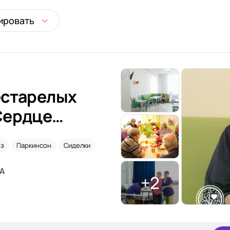
ировать
естарелых
Сердце
оз
Паркинсон
Сиделки
.А
+2