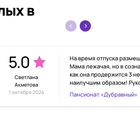
лых в
5.0
На время отпуска размещ
Мама лежачая, но в созн
как она продержится 3 н
Светлана
наилучшим образом! Рук
Ахметова
связи всё подробно объя
1 октября 2024
Пансионат «Дубравный»
день приезда. Встречала нас и в дальнейшем
ухаживала за мамой Ната
спокойный, чуткий челов
дела. К каждой бабушке 
постояльцы отзываются 
сотрудница Светлана. Оставили маму со