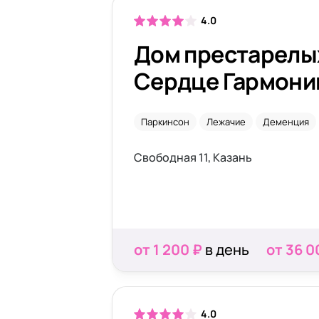
4.0
Дом престарелы
Сердце Гармони
Паркинсон
Лежачие
Деменция
Свободная 11, Казань
от 1 200 ₽
в день
от 36 0
4.0