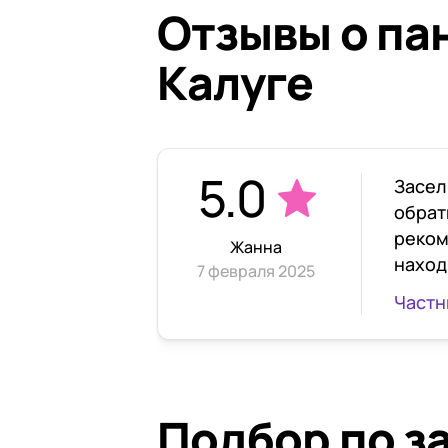
Отзывы о па
Калуге
5.0
Засел
обрат
реком
Жанна
наход
7 февраля 2025
экску
палат
этого
терпе
Управ
Подбор по з
челов
засел