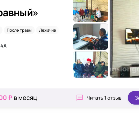
равный»
После травм
Лежачие
После инсульта
24А
00 ₽
в месяц
Читать
1 отзыв
З