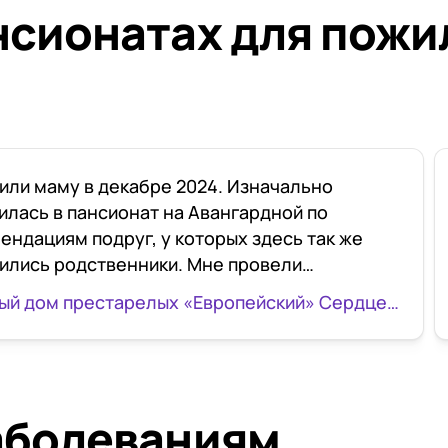
нсионатах для пожи
или маму в декабре 2024. Изначально
илась в пансионат на Авангардной по
ендациям подруг, у которых здесь так же
ились родственники. Мне провели
рсию, я смогла примерно определиться с
Частный дом престарелых «Европейский» Сердце Гармонии
ой по своим пожеланиям и возможностям
 филиала. Менеджеры Елена и Галия
ливо и детально отвечали на все вопросы.
ляющая Гульнара Рашитовна, прекрасный
аболеваниям
ек, очень поддержала морально при
ении и оформлении, всегда на связи.