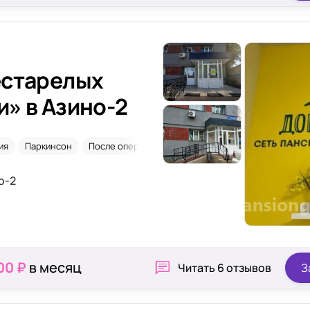
естарелых
» в Азино-2
ия
Паркинсон
После операций
Уход 24/7
о-2
00 ₽
в месяц
Читать
6 отзывов
З