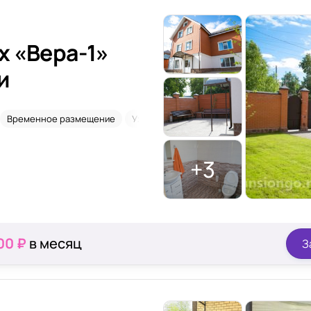
х «Вера-1»
и
Временное размещение
Уход 24/7
+3
00 ₽
в месяц
З