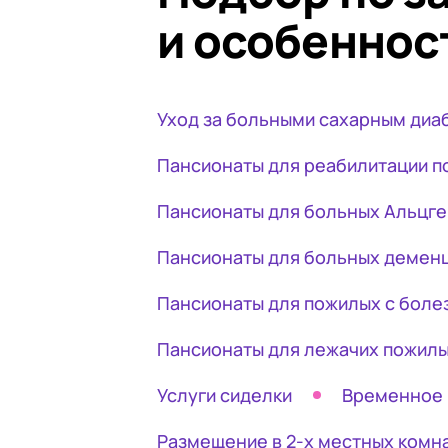
и особеннос
Старш
хозяй
подоп
сидел
Уход за больными сахарным диа
забот
практ
Пансионаты для реабилитации п
таког
прохл
Пансионаты для больных Альцг
тепло
Пансионаты для больных демен
целом
дальш
Пансионаты для пожилых с боле
панси
Пансионаты для лежачих пожил
Услуги сиделки
Временное
Размещение в 2-х местных комн