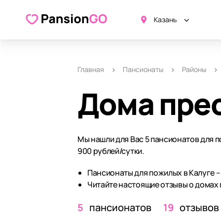
Казань
Главная
Пансионаты
Районы
Дома прес
Мы нашли для Вас 5 пансионатов для п
900 рублей/сутки.
Пансионаты для пожилых в Калуге –
Читайте настоящие отзывы о домах 
5
пансионатов
19
отзывов