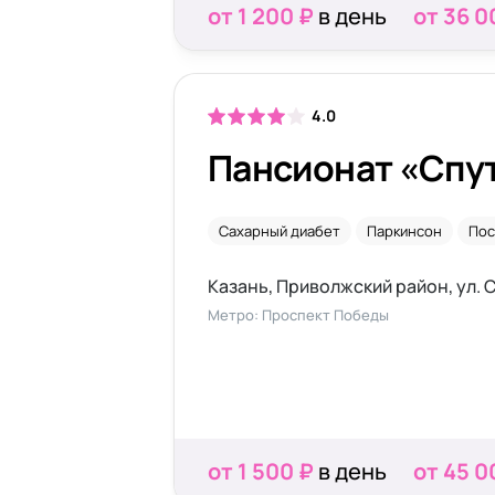
от 1 200 ₽
в день
от 36 0
4.0
Пансионат «Спу
Сахарный диабет
Паркинсон
Пос
Казань, Приволжский район, ул. С
Метро: Проспект Победы
от 1 500 ₽
в день
от 45 0