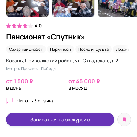
4.0
Пансионат «Спутник»
Сахарный диабет
Паркинсон
После инсульта
Лежачие
Казань, Приволжский район, ул. Складская, д. 2
Метро: Проспект Победы
от 1 500 ₽
от 45 000 ₽
в день
в месяц
Читать
3 отзыва
Записаться на экскурсию