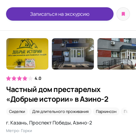
Записаться на экскурсию
4.0
Частный дом престарелых
«Добрые истории» в Азино-2
Сиделки
Для длительного проживания
Паркинсон
После
г. Казань, Проспект Победы, Азино-2
Метро: Горки