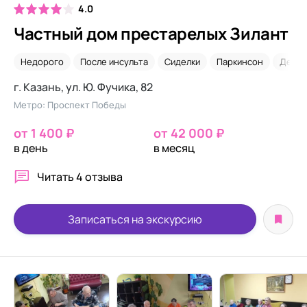
4.0
Частный дом престарелых Зилант
Недорого
После инсульта
Сиделки
Паркинсон
Деме
г. Казань, ул. Ю. Фучика, 82
Метро: Проспект Победы
от 1 400 ₽
от 42 000 ₽
в день
в месяц
Читать
4 отзыва
Записаться на экскурсию