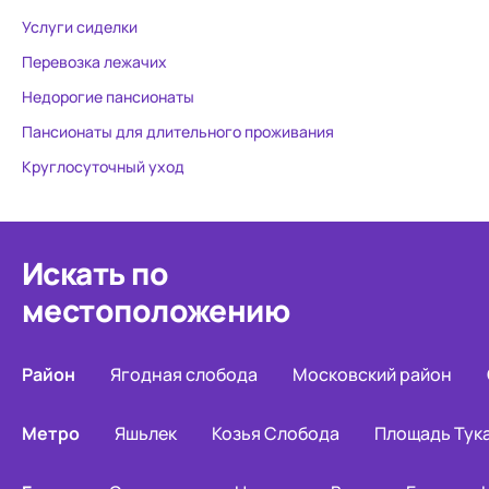
В целом, впечатление
матрасы. Спасибо большое всем
Услуги сиделки
благоприятное. Надеюсь и
сотрудникам
Перевозка лежачих
дальше все будет хорошо у моей
дело. Нелег
мамы в данном пансионате.
пожилыми. Н
Недорогие пансионаты
чувствуют с
Пансионаты для длительного проживания
дома.
Круглосуточный уход
Искать по
местоположению
Район
Ягодная слобода
Московский район
Метро
Яшьлек
Козья Слобода
Площадь Тук