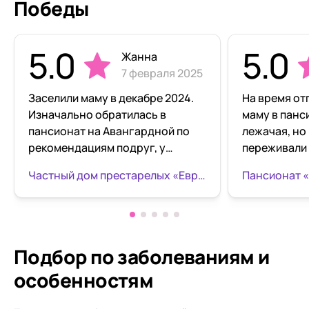
Победы
5.0
5.0
Жанна
7 февраля 2025
Заселили маму в декабре 2024.
На время от
Изначально обратилась в
маму в панс
пансионат на Авангардной по
лежачая, но
рекомендациям подруг, у
переживали 
которых здесь так же
продержится
Частный дом престарелых «Европейский» Сердце Гармонии
Пансионат 
находились родственники. Мне
сложилось 
провели экскурсию, я смогла
Руководител
примерно определиться с
всё подробн
палатой по своим пожеланиям и
забронирова
возможностям этого филиала.
Встречала н
Подбор по заболеваниям
и
Менеджеры Елена и Галия
ухаживала з
особенностям
терпеливо и детально отвечали
удивительно
на все вопросы. Управляющая
человек. Пр