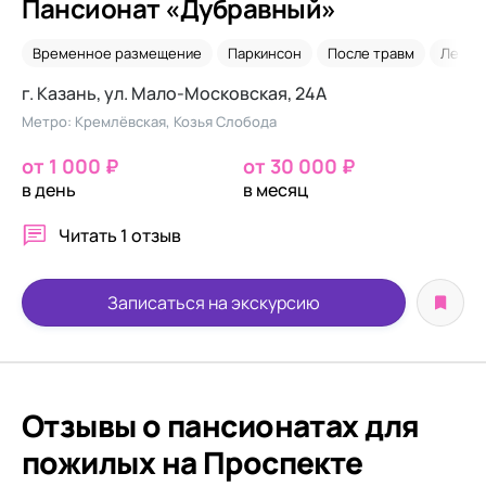
Пансионат «Дубравный»
Временное размещение
Паркинсон
После травм
Лежач
г. Казань, ул. Мало-Московская, 24А
Метро: Кремлёвская, Козья Слобода
от 1 000 ₽
от 30 000 ₽
в день
в месяц
Читать
1 отзыв
Записаться на экскурсию
Отзывы о пансионатах для
пожилых на Проcпекте