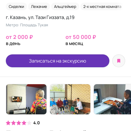
Сиделки
Лежачие
Альцгеймер
2-х местная комната
В
г. Казань, ул. Тази Гиззата, д.19
Метро: Площадь Тукая
от 2 000 ₽
от 50 000 ₽
в день
в месяц
Записаться на экскурсию
4.0