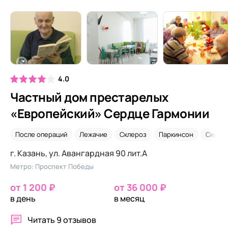
4.0
Частный дом престарелых
«Европейский» Сердце Гармонии
После операций
Лежачие
Склероз
Паркинсон
Сидел
г. Казань, ул. Авангардная 90 лит.А
Метро: Проспект Победы
от 1 200 ₽
от 36 000 ₽
в день
в месяц
Читать
9 отзывов