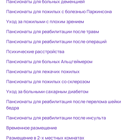
Пансионаты для больных деменцией
Гульнара Рашитовна,
дела. К каж
прекрасный человек, очень
подход. Все
Пансионаты для пожилых с болезнью Паркинсона
поддержала морально при
отзываются
Уход за пожилыми с плохим зрением
заселении и оформлении, всегда
помогала сотрудн
Пансионаты для реабилитации после травм
на связи. Старшая сиделка
Оставили ма
Мария Кабуловна, настоящая
душой. За в
Пансионаты для реабилитации после операций
хозяйка этого места, всегда все
мамы даже 
Психические расстройства
знает про подопечных,
ранки, я да
Пансионаты для больных Альцгеймером
помогает, подсказывает.
некоторым п
Палатные сиделки, Кристина и
Натальи. Во
Пансионаты для лежачих пожилых
Елена, внимательны и заботливы.
звонили, пис
Пансионаты для пожилых со склерозом
В пансионате чисто, запахов
отвечали, р
Уход за больными сахарным диабетом
практически нет (что приятно
состоянии м
удивило при наличии такого
Наталья пр
Пансионаты для реабилитация после перелома шейки
количества пожилых).
постояльца 
бедра
Единственный минус-
человека. В палатах есть
Пансионаты для реабилитации после инсульта
прохладно, люди в возрасте
функционал
Временное размещение
мерзнут, даже в теплой одежде,
подъемом, т
возможно, дело в самом здании.
лежачих - 
Размещение в 2-х местных комнатах