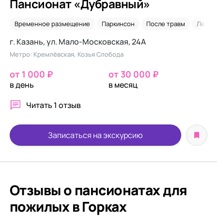
Пансионат «Дубравный»
Временное размещение
Паркинсон
После травм
Лежач
г. Казань, ул. Мало-Московская, 24А
Метро: Кремлёвская, Козья Слобода
от 1 000 ₽
от 30 000 ₽
в день
в месяц
Читать
1 отзыв
Записаться на экскурсию
Отзывы о пансионатах для
пожилых в Горках