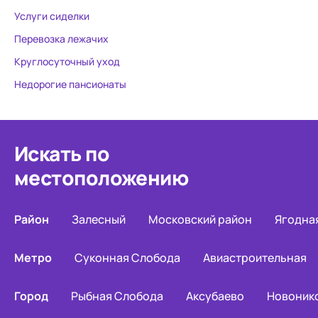
благоприятное. Надеюсь и
сотрудникам
Услуги сиделки
дальше все будет хорошо у моей
дело. Нелег
мамы в данном пансионате.
пожилыми. Н
Перевозка лежачих
чувствуют с
Круглосуточный уход
дома.
Недорогие пансионаты
Искать по
местоположению
Район
Залесный
Московский район
Ягодна
Метро
Суконная Слобода
Авиастроительная
Город
Рыбная Слобода
Аксубаево
Новоник