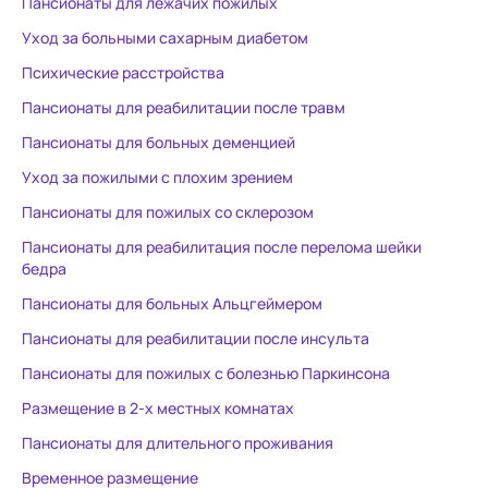
Пансионаты для лежачих пожилых
поддержала морально при
отзываются
Уход за больными сахарным диабетом
заселении и оформлении, всегда
помогала сотрудн
Психические расстройства
на связи. Старшая сиделка
Оставили ма
Мария Кабуловна, настоящая
душой. За в
Пансионаты для реабилитации после травм
хозяйка этого места, всегда все
мамы даже 
Пансионаты для больных деменцией
знает про подопечных,
ранки, я да
Уход за пожилыми с плохим зрением
помогает, подсказывает.
некоторым п
Палатные сиделки, Кристина и
Натальи. Во
Пансионаты для пожилых со склерозом
Елена, внимательны и заботливы.
звонили, пис
Пансионаты для реабилитация после перелома шейки
В пансионате чисто, запахов
отвечали, р
бедра
практически нет (что приятно
состоянии м
Пансионаты для больных Альцгеймером
удивило при наличии такого
Наталья пр
количества пожилых).
постояльца 
Пансионаты для реабилитации после инсульта
Единственный минус-
человека. В палатах есть
Пансионаты для пожилых с болезнью Паркинсона
прохладно, люди в возрасте
функционал
Размещение в 2-х местных комнатах
мерзнут, даже в теплой одежде,
подъемом, т
возможно, дело в самом здании.
лежачих - 
Пансионаты для длительного проживания
В целом, впечатление
матрасы. Спасибо большое всем
Временное размещение