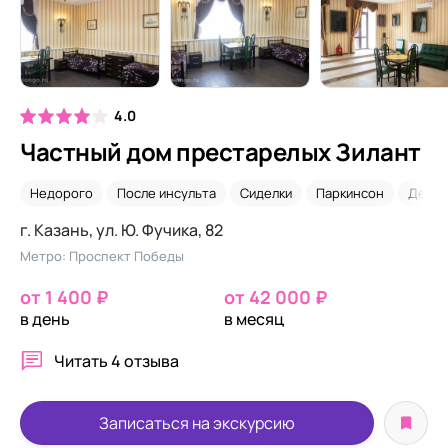
4.0
Частный дом престарелых Зилант
Недорого
После инсульта
Сиделки
Паркинсон
Деме
г. Казань, ул. Ю. Фучика, 82
Метро: Проспект Победы
от 1 400 ₽
от 42 000 ₽
в день
в месяц
Читать
4 отзыва
Записаться на экскурсию